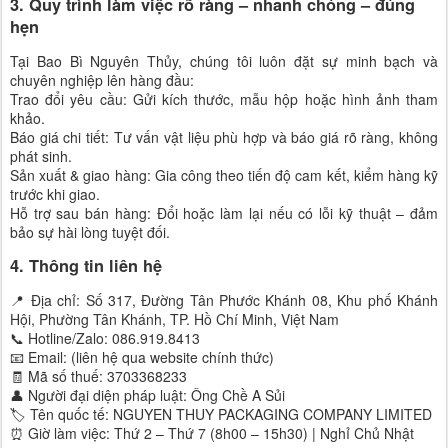
3. Quy trình làm việc rõ ràng – nhanh chóng – đúng
hẹn
Tại Bao Bì Nguyên Thủy, chúng tôi luôn đặt sự minh bạch và
chuyên nghiệp lên hàng đầu:
Trao đổi yêu cầu: Gửi kích thước, mẫu hộp hoặc hình ảnh tham
khảo.
Báo giá chi tiết: Tư vấn vật liệu phù hợp và báo giá rõ ràng, không
phát sinh.
Sản xuất & giao hàng: Gia công theo tiến độ cam kết, kiểm hàng kỹ
trước khi giao.
Hỗ trợ sau bán hàng: Đổi hoặc làm lại nếu có lỗi kỹ thuật – đảm
bảo sự hài lòng tuyệt đối.
4. Thông tin liên hệ
📍 Địa chỉ: Số 317, Đường Tân Phước Khánh 08, Khu phố Khánh
Hội, Phường Tân Khánh, TP. Hồ Chí Minh, Việt Nam
📞 Hotline/Zalo: 086.919.8413
📧 Email: (liên hệ qua website chính thức)
🧾 Mã số thuế: 3703368233
👤 Người đại diện pháp luật: Ông Chề A Sủi
🏷️ Tên quốc tế: NGUYEN THUY PACKAGING COMPANY LIMITED
⏰ Giờ làm việc: Thứ 2 – Thứ 7 (8h00 – 15h30) | Nghỉ Chủ Nhật