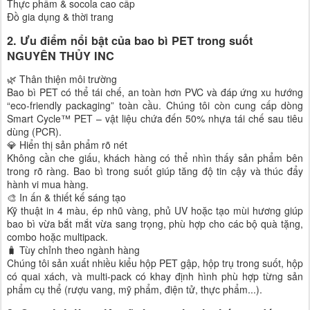
Thực phẩm & socola cao cấp
Đồ gia dụng & thời trang
2. Ưu điểm nổi bật của bao bì PET trong suốt
NGUYÊN THỦY INC
🌿 Thân thiện môi trường
Bao bì PET có thể tái chế, an toàn hơn PVC và đáp ứng xu hướng
“eco-friendly packaging” toàn cầu. Chúng tôi còn cung cấp dòng
Smart Cycle™ PET – vật liệu chứa đến 50% nhựa tái chế sau tiêu
dùng (PCR).
💎 Hiển thị sản phẩm rõ nét
Không cần che giấu, khách hàng có thể nhìn thấy sản phẩm bên
trong rõ ràng. Bao bì trong suốt giúp tăng độ tin cậy và thúc đẩy
hành vi mua hàng.
🎨 In ấn & thiết kế sáng tạo
Kỹ thuật in 4 màu, ép nhũ vàng, phủ UV hoặc tạo mùi hương giúp
bao bì vừa bắt mắt vừa sang trọng, phù hợp cho các bộ quà tặng,
combo hoặc multipack.
🧳 Tùy chỉnh theo ngành hàng
Chúng tôi sản xuất nhiều kiểu hộp PET gập, hộp trụ trong suốt, hộp
có quai xách, và multi-pack có khay định hình phù hợp từng sản
phẩm cụ thể (rượu vang, mỹ phẩm, điện tử, thực phẩm...).