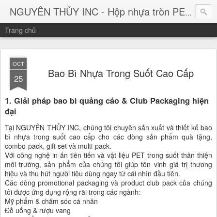
NGUYÊN THỦY INC - Hộp nhựa tròn PET trong suốt
Trang chủ
OCT
Bao Bì Nhựa Trong Suốt Cao Cấp
25
1. Giải pháp bao bì quảng cáo & Club Packaging hiện
đại
Tại NGUYÊN THỦY INC, chúng tôi chuyên sản xuất và thiết kế bao
bì nhựa trong suốt cao cấp cho các dòng sản phẩm quà tặng,
combo-pack, gift set và multi-pack.
Với công nghệ in ấn tiên tiến và vật liệu PET trong suốt thân thiện
môi trường, sản phẩm của chúng tôi giúp tôn vinh giá trị thương
hiệu và thu hút người tiêu dùng ngay từ cái nhìn đầu tiên.
Các dòng promotional packaging và product club pack của chúng
tôi được ứng dụng rộng rãi trong các ngành:
Mỹ phẩm & chăm sóc cá nhân
Đồ uống & rượu vang